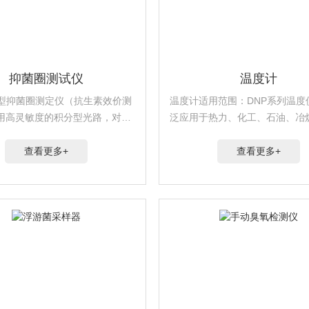
抑菌圈测试仪
温度计
IIB型抑菌圈测定仪（抗生素效价测
温度计适用范围：DNP系列温度
用高灵敏度的积分型光路，对现
泛应用于热力、化工、石油、冶
菌种（包括啤酒酵母菌等）均能
造、采矿、纺织、印染、塑料、
。测量软件具有自动检测仪器重
酒、卷烟、造纸、食品、制药、
查看更多+
查看更多+
误差与均匀性测量误差的功能，
库、种植、养殖、电子电器、仪
对...
套、气象及环境监测、...