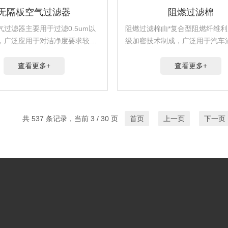
无隔板空气过滤器
阻燃过滤棉
气过滤器主要用于过滤0.5um以
阻燃过滤棉由*复合型阻燃纤维
，广泛应用于对洁净度要求较高
级加密技术制成，广泛用于汽车
净场所的末端过滤。
科电子、军工航天等*行业。
查看更多+
查看更多+
共 537 条记录，当前 3 / 30 页
首页
上一页
下一页