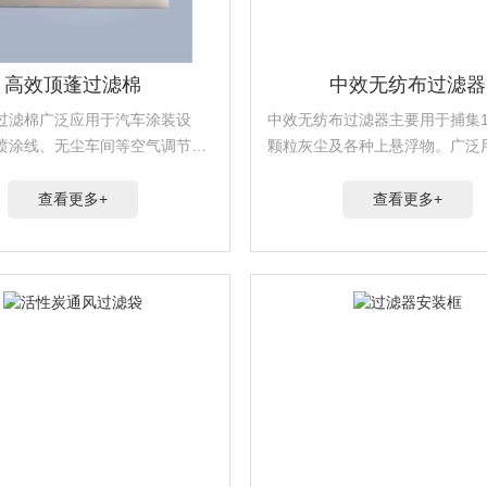
高效顶蓬过滤棉
中效无纺布过滤器
过滤棉广泛应用于汽车涂装设
中效无纺布过滤器主要用于捕集1-
喷涂线、无尘车间等空气调节系
颗粒灰尘及各种上悬浮物。广泛
种净化车间、冶金等有高要求的
空调设备及空调系统及多级过滤
和表面涂装领域。
级保护。产品位于高效过滤器的
查看更多+
查看更多+
保护系统中下一级过滤器和系统