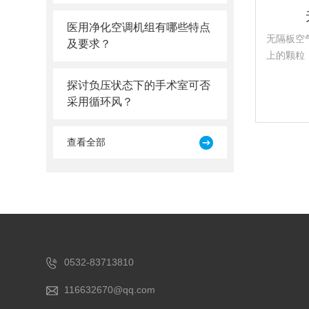
医用净化空调机组有哪些特点
无隔板空
及要求？
上的颗粒
或工业洁
探讨负压状态下的手术室可否
采用循环风？
查看全部
0532-83713810
116632670@qq.com