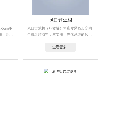
风口过滤棉
5um的
风口过滤棉（粗效棉）为密度逐级加高的
用于各种
合成纤维滤料，主要用于净化系统的预过
系统的中
滤。是空气净化过滤中较常用、使用较普
前段，以
遍的过滤材料，以过滤大气中的≥5μm颗
查看更多+
本身。
粒灰尘和悬浮物为主。