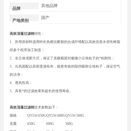
其他品牌
品牌
国产
产地类别
高效顶蓬过滤棉
特性：
1、所用原材料选用特长热熔抗断裂的合成纤维配以高效优质水溶性树脂
经多个程序加工制造；
2、全立体浸胶方式，保证了其横截面对极微小尘埃粒子的*粘附性；
3、出风面配以高密度涤纶布，能更有效的阻挡吸附尘埃粒子，保证空气
的洁净；
4、透风性高；
5、具有*的过滤效果和超长的使用寿命。
高效顶蓬过滤棉
技术参数如下：
规格
QYLW-650G
QYLW-600G
QYLW-560G
克重
650G
600G
560G