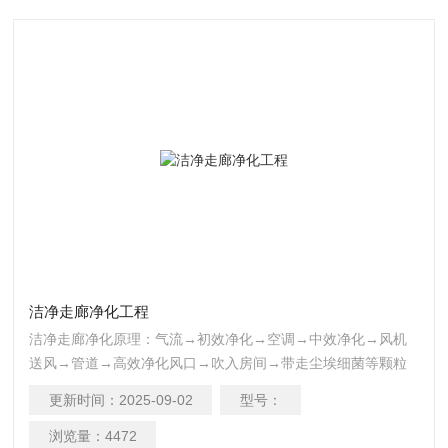
洁净走廊净化工程
洁净走廊净化原理：气流→初效净化→空调→中效净化→风机
送风→管道→高效净化风口→吹入房间→带走尘埃细菌等颗粒
→回风百叶窗→初效净化。重复以上过程，即可达到净化目
更新时间：
2025-09-02
型号：
的。
浏览量：
4472