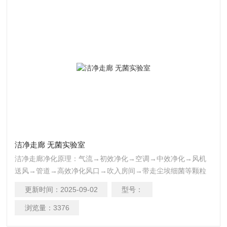
洁净走廊 无菌实验室
洁净走廊净化原理：气流→初效净化→空调→中效净化→风机
送风→管道→高效净化风口→吹入房间→带走尘埃细菌等颗粒
→ 回风百叶窗→初效净化 重复以上过程，即可达到净化目的。
更新时间：
2025-09-02
型号：
浏览量：
3376