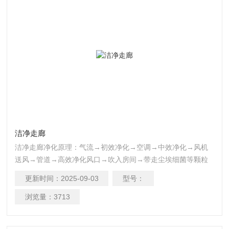
洁净走廊
洁净走廊净化原理：气流→初效净化→空调→中效净化→风机
送风→管道→高效净化风口→吹入房间→带走尘埃细菌等颗粒
→ 回风百叶窗→初效净化 重复以上过程，即可达到净化目的。
更新时间：
2025-09-03
型号：
浏览量：
3713