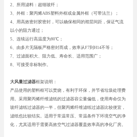
2、所用滤料：超细玻纤；
3、外框：聚丙烯ABS塑料外框或金属外框（可带法兰）；
4、用高效密封胶密封，可以确保相同的褶层间距，保证气流
以小的阻力通过；
5、连续运行高温度为80℃；
6、由多片无隔板严格密封而成，效率从F7到H14不等；
7、过滤面积大、阻力低、寿命长、适用范围广；
8、可接受非标制作。
大风量过滤器
框架说明：
产品使用的塑料框可以焚烧，有利于环保，并节省垃圾处理费
用。采用聚丙烯纤维滤纸的过滤器容尘量偏低，使用寿命仅为
玻纤滤纸过滤器的一半，但聚丙烯纤维滤纸过滤器比较便宜，
滤纸也比较结实。适用于常温常压、常温条件下环境空气的净
化，尤其适用于需要高效空气过滤器覆盖效率高的净化厂房。