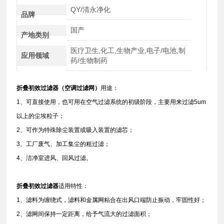
QY/清永净化
品牌
国产
产地类别
医疗卫生,化工,生物产业,电子/电池,制
应用领域
药/生物制药
折叠初效过滤器（空调过滤网）
用途：
1、可直接使用，也可用在空气过滤系统的初级阶段，主要用来过滤5um
以上的尘埃粒子；
2、可作为特殊除尘装置或吸入装置的滤芯；
3、工厂废气、加工集尘的粗过滤；
4、洁净室进风、回风过滤。
折叠初效过滤器
适用特性：
1、滤料为缠绕式，滤料和金属网粘合在出风口端防止振动，牢固性好；
2、滤网间保持一定距离，给予气流大的过滤面积；