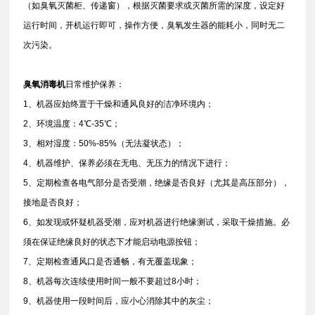
（如臭氧灭菌柜、传递窗），根据灭菌要求或灭菌所需的深度，设定好
运行时间，开机运行即可，操作方便，臭氧发生器的能耗小，同时无二
次污染。
臭氧消毒机
日常维护保养：
1、机器应始终置于干燥和通风良好的洁净环境内；
2、环境温度：4℃-35℃；
3、相对湿度：50%-85%（无法凝状态）；
4、机器维护、保养必须在无电、无压力的情况下进行；
5、定期检查各电气部分是否受潮，绝缘是否良好（尤其是高压部分），
接地是否良好；
6、如发现或怀疑机器受潮，应对机器进行绝缘测试，采取干燥措施。必
须在保证绝缘良好的状态下才能启动电源按钮；
7、定期检查通风口是否通畅，有无覆盖现象；
8、机器每次连续使用时间一般不要超过8小时；
9、机器使用一段时间后，应小心消除其中的灰尘；