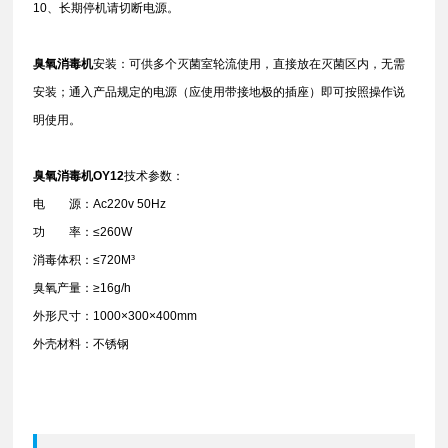
10、长期停机请切断电源。
臭氧消毒机
安装：可供多个灭菌室轮流使用，直接放在灭菌区内，无需
安装；通入产品规定的电源（应使用带接地极的插座）即可按照操作说
明使用。
臭氧消毒机OY12
技术参数：
电 源：Ac220v 50Hz
功 率：≤260W
消毒体积：≤720M³
臭氧产量：≥16g/h
外形尺寸：1000×300×400mm
外壳材料：不锈钢