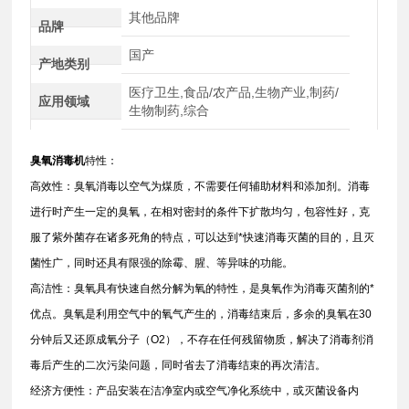
其他品牌
品牌
国产
产地类别
医疗卫生,食品/农产品,生物产业,制药/
应用领域
生物制药,综合
臭氧消毒机
特性：
高效性：臭氧消毒以空气为煤质，不需要任何辅助材料和添加剂。消毒
进行时产生一定的臭氧，在相对密封的条件下扩散均匀，包容性好，克
服了紫外菌存在诸多死角的特点，可以达到*快速消毒灭菌的目的，且灭
菌性广，同时还具有限强的除霉、腥、等异味的功能。
高洁性：臭氧具有快速自然分解为氧的特性，是臭氧作为消毒灭菌剂的*
优点。臭氧是利用空气中的氧气产生的，消毒结束后，多余的臭氧在30
分钟后又还原成氧分子（O2），不存在任何残留物质，解决了消毒剂消
毒后产生的二次污染问题，同时省去了消毒结束的再次清洁。
经济方便性：产品安装在洁净室内或空气净化系统中，或灭菌设备内