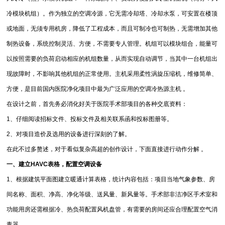
冷模块机组）。作为独立的空调冷源，它无需冷却塔、冷却水泵，可安置在楼顶
或地面，无须专用机房，降低了工程成本，而且可制冷也可制热，无需增加其他
制热设备，系统控制灵活、方便，不需要专人管理。机组可以模块组合，能量可
以按照需要的负荷启动相应的机组数量，从而实现自动调节，当其中一台机组出
现故障时，不影响其他机组的正常使用。主机采用柔性涡旋压缩机，维修简单、
方便，是目前国内医院净化项目中最为广泛应用的空调冷热源主机 。
在设计之前，首先务必消化好关于医院手术部项目的各种交底资料：
1、仔细阅读招标文件、投标文件及相关联系函和投标图册等。
2、对项目造价及选用的设备进行深刻的了解。
在此不过多赘述，对于看似复杂高超的创作设计，下面直接进行动作分解 。
一、建立HAVC表格，配置空调设备
1、根据建筑平面图建立暖通计算表格，统计内容包括：项目当地气象参数、房
间名称、面积、净高、净化等级、送风量、新风量等。手术部非洁净区手术室和
功能用房还需根据冷、热负荷配置风机盘管，有需要的房间还应合理配置空气消
毒器。