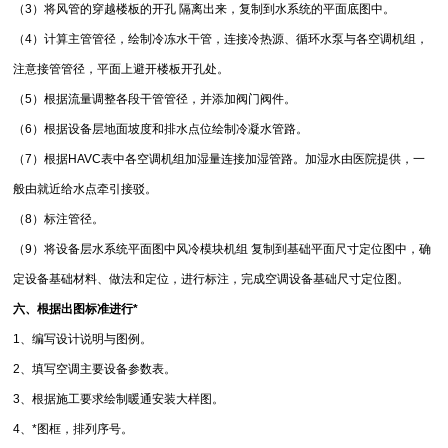
（3）将风管的穿越楼板的开孔 隔离出来，复制到水系统的平面底图中。
（4）计算主管管径，绘制冷冻水干管，连接冷热源、循环水泵与各空调机组，
注意接管管径，平面上避开楼板开孔处。
（5）根据流量调整各段干管管径，并添加阀门阀件。
（6）根据设备层地面坡度和排水点位绘制冷凝水管路。
（7）根据HAVC表中各空调机组加湿量连接加湿管路。加湿水由医院提供，一
般由就近给水点牵引接驳。
（8）标注管径。
（9）将设备层水系统平面图中风冷模块机组 复制到基础平面尺寸定位图中，确
定设备基础材料、做法和定位，进行标注，完成空调设备基础尺寸定位图。
六、根据出图标准进行*
1、编写设计说明与图例。
2、填写空调主要设备参数表。
3、根据施工要求绘制暖通安装大样图。
4、*图框，排列序号。