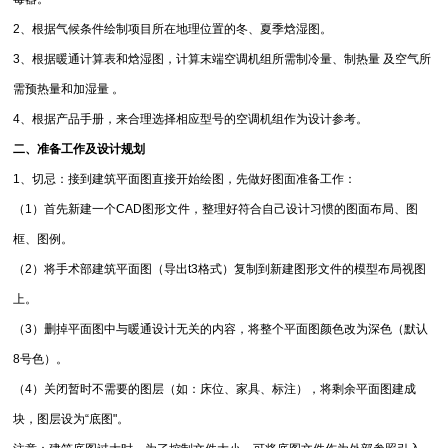
2、根据气候条件绘制项目所在地理位置的冬、夏季焓湿图。
3、根据暖通计算表和焓湿图，计算末端空调机组所需制冷量、制热量 及空气所
需预热量和加湿量 。
4、根据产品手册，来合理选择相应型号的空调机组作为设计参考。
二、准备工作及设计规划
1、切忌：接到建筑平面图直接开始绘图，先做好图面准备工作：
（1）首先新建一个CAD图形文件，整理好符合自己设计习惯的图面布局、图
框、图例。
（2）将手术部建筑平面图（导出t3格式）复制到新建图形文件的模型布局视图
上。
（3）删掉平面图中与暖通设计无关的内容，将整个平面图颜色改为深色（默认
8号色）。
（4）关闭暂时不需要的图层（如：床位、家具、标注），将剩余平面图建成
块，图层设为“底图"。