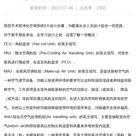
更新时间：2023-07-06 | 点击率：2303
医院手术部净化空调系统5大设计步骤，为暖通从业人员设计提供一些思路。
对于新手朋友来说，在学习设计之前，还需了解一些概念：
FCU：风机盘管（Fan coil Unit）的英文缩写。
PAU：预冷空调机组（Pre-Cooling Air Handling Unit）的英文缩写。对室外
新风进行预处理，在送至风机盘管（FCU）。
MAU：全新风空调机组（Make-up Air Unit）的英文缩写。是提供新鲜空气的
一种空气调节设备。功能上按使用环境的要求可以达到恒温恒湿或者单纯提供新
鲜空气。工作原理是在室外抽取新鲜的空气经过除尘、除湿（或加湿）、降温
（或升温）等处理后通过风机送到室内，在进入室内空间时替换室内原有的空
气。当然以上所提到的功能得根据使用环境的需求来定，功能越齐全造价越高。
AHU:组合式空气处理机组(Air handling unit）的英文缩写。主要是抽取室内空
气(return air)和部份新风以控制出风温度和风量来并维持室内温度。
风冷冷（热）水模块机组：一种系统简单、安装方便的风冷空调主机（简称：风