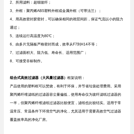
2、所用滤料：超细玻纤；
3、外框：聚丙烯ABS塑料外框或金属外框（可带法兰）；
4、用高效密封胶密封，可以确保相同的褶层间距，保证气流以小的阻力
通过；
5、连续运行高温度为80℃；
6、由多片无隔板严格密封而成，效率从F7到H14不等；
7、过滤面积大、阻力低、寿命长、适用范围广；
8、可接受非标制作。
组合式高效过滤器（
大风量过滤器）
框架说明：
产品使用的塑料框可以焚烧，有利于环保，并节省垃圾处理费用。采用
聚丙烯纤维滤纸的过滤器容尘量偏低，使用寿命仅为玻纤滤纸过滤器的
一半，但聚丙烯纤维滤纸过滤器比较便宜，滤纸也比较结实。适用于常
温常压、常温条件下环境空气的净化，尤其适用于需要高效空气过滤器
覆盖效率高的净化厂房。