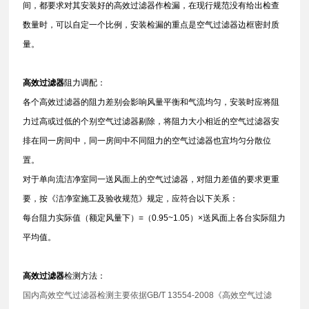
间，都要求对其安装好的高效过滤器作检漏，在现行规范没有给出检查
数量时，可以自定一个比例，安装检漏的重点是空气过滤器边框密封质
量。
高效过滤器
阻力调配：
各个高效过滤器的阻力差别会影响风量平衡和气流均匀，安装时应将阻
力过高或过低的个别空气过滤器剔除，将阻力大小相近的空气过滤器安
排在同一房间中，同一房间中不同阻力的空气过滤器也宜均匀分散位
置。
对于单向流洁净室同一送风面上的空气过滤器，对阻力差值的要求更重
要，按《洁净室施工及验收规范》规定，应符合以下关系：
每台阻力实际值（额定风量下）=（0.95~1.05）×送风面上各台实际阻力
平均值。
高效过滤器
检测方法：
国内高效空气过滤器检测主要依据GB/T 13554-2008《高效空气过滤