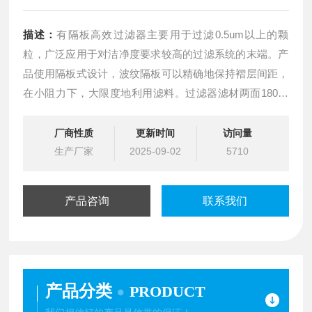
描述：
有隔板高效过滤器主要用于过滤0.5um以上的颗
粒，广泛应用于对洁净度要求较高的过滤系统的末端。产
品使用隔板式设计，波纹隔板可以精确地保持褶层间距，
在小阻力下，大限度地利用滤料。过滤器滤材两面180褶
翻折形成锲形褶层，滤料折弯时有两道压痕，使其在隔板
的尾端开成锲形盒式褶层，锲形盒式褶层可以防止滤料破
厂商性质
更新时间
访问量
损。
生产厂家
2025-09-02
5710
产品咨询
联系我们
产品分类
PRODUCT