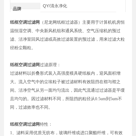
QY/清永净化
品牌
纸框空调过滤网
（尼龙网纸框过滤器）主要用于计算机机房恒
温恒湿空调、中央新风机组和通风系统、空气压缩机的预过
滤、洁净室回风过滤或高效过滤装置的预过滤，用来过滤大粒
径粉尘颗粒。
纸框空调过滤网
过滤原理：
过滤材料以折叠形式装入高强度模具硬纸板内，迎风面积增
大。流入空气中的尘埃粒子被过滤材料有效阻挡在褶与褶之
间。洁净空气从另一面均匀流出，因此气流通过过滤器是平缓
且均匀的。因过滤材料不同，所阻挡的粒径从0.5um到5um不
同，过滤效率也不同。
纸框空调过滤网
特性：
1、滤料采用优质无纺布，玻璃纤维或进口聚酯纤维，可有效