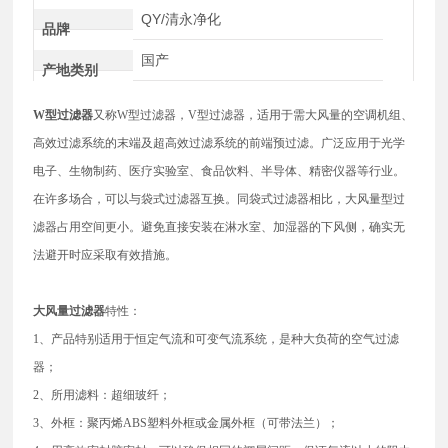
QY/清永净化
品牌
国产
产地类别
W型过滤器
又称W型过滤器，V型过滤器，适用于需大风量的空调机组、
高效过滤系统的末端及超高效过滤系统的前端预过滤。广泛应用于光学
电子、生物制药、医疗实验室、食品饮料、半导体、精密仪器等行业。
在许多场合，可以与袋式过滤器互换。同袋式过滤器相比，大风量型过
滤器占用空间更小。避免直接安装在淋水室、加湿器的下风侧，确实无
法避开时应采取有效措施。
大风量过滤器
特性：
1、产品特别适用于恒定气流和可变气流系统，是种大负荷的空气过滤
器；
2、所用滤料：超细玻纤；
3、外框：聚丙烯ABS塑料外框或金属外框（可带法兰）；