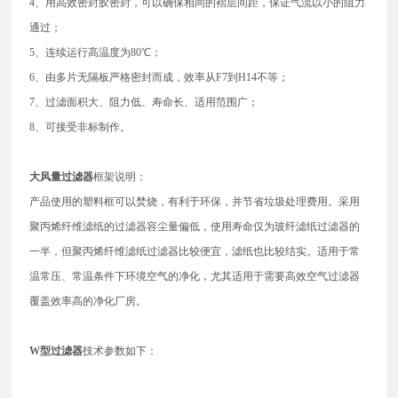
4、用高效密封胶密封，可以确保相同的褶层间距，保证气流以小的阻力
通过；
5、连续运行高温度为80℃；
6、由多片无隔板严格密封而成，效率从F7到H14不等；
7、过滤面积大、阻力低、寿命长、适用范围广；
8、可接受非标制作。
大风量过滤器
框架说明：
产品使用的塑料框可以焚烧，有利于环保，并节省垃圾处理费用。采用
聚丙烯纤维滤纸的过滤器容尘量偏低，使用寿命仅为玻纤滤纸过滤器的
一半，但聚丙烯纤维滤纸过滤器比较便宜，滤纸也比较结实。适用于常
温常压、常温条件下环境空气的净化，尤其适用于需要高效空气过滤器
覆盖效率高的净化厂房。
W型过滤器
技术参数如下：