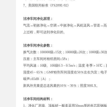
7、美国联邦标准《FS209E-92》
洁净车间净化原理：
气流→初效净化→空调→中效净化→风机送风→管道→高
上过程，即可达到净化目的。
洁净车间净化参数：
换气次数：100000级≥15次；10000级≥20次；1000级≥30
压差：主车间对相邻房间≥5Pa；
平均风速：10级、100级0.3－0.5m/s；温度 冬季＞16℃
湿度45－65％；GMP粉剂车间湿度在50％左右为宜；
噪声≤65dB（A）；
新风补充量是总送风量的10％－30％；照度300LX。
洁净车间结构材料：
1、净化厂房墙、顶板材一般多采用50mm厚的夹芯彩