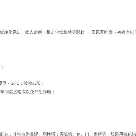
效净化风口→吹入房间→带走尘埃细菌等颗粒 → 回风百叶窗→初效净化 
次；
；夏季＜26℃；波动±2℃；
电子车间湿度略高以免产生静电；
钢板制造，其特点为美观、刚性强；圆弧墙、角、门、窗框等一般采用氧化