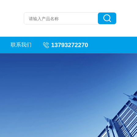
13793272270
联系我们