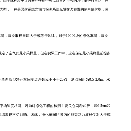
。由于此种粒子计数器在使用中可以对室内空气的含尘量进行自动、连
类型：一种是照射系统光轴与检测系统光轴交叉布置的侧向散射型；另
车间，每次取样量应大于或等于0.3L，对于10000级的净化车间，每次
规定了空气的最小采样量，但在实际工作中，应在保证最小采样量前提条
向流型净化车间测点总数应不小于20点，测点间距为0.5-2.0m。水
的平均速度相同。
因为对净化工程的检测主要关心两种粒径，即
0.5um
和
算结果也不受影响。因此，净化车间区域内的非等动力取样仅对大于或