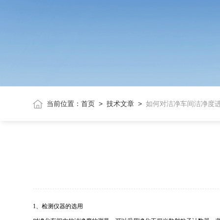
当前位置：
首页
>
技术文章
>
如何对洁净车间洁净度
1、检测仪器的选用