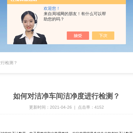
欢迎您！
来自局域网的朋友！有什么可以帮
助您的吗？
进行检测？
如何对洁净车间洁净度进行检测？
更新时间：2021-04-26 | 点击率：4152