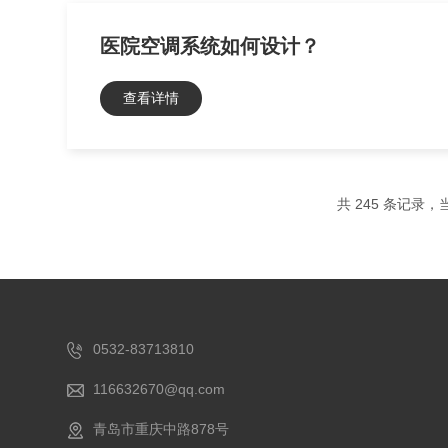
医院空调系统如何设计？
查看详情
共 245 条记录，当
0532-83713810
116632670@qq.com
青岛市重庆中路878号