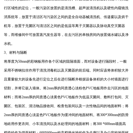
行区域性的定位，一般污染区放置的是清洗槽、超声波清洗机以及硬性内窥镜洗
消系统等，放置于清洁区与污染区之间的是全自动器械清洗机、传递窗以及烘干
机等，放置于无菌区与清洁区之间的是低温等离子灭菌器以及脉动真空灭菌器
等，而维修间中可放置蒸汽发生器等，在去污区的单独房间内放置储水罐以及净
水机。
3、材料与隔断
将厚度为50mm的彩钢板用作各个区域的阻隔墙面，而对设备进行隔段时，一般
采用不锈钢拉丝作用于清洗消毒机以及灭菌器的前后端。同时应该将体积较大并
且重量较大的设备先进行定位之后在进行隔断并根据设备体积的大小对墙面进行
切割，并将它嵌入墙体。将2mm厚的同质透心淡粉色PVC地板用作去污区的地面
材料；而将2mm厚的同质透心淡黄色PVC地板作为低温灭菌间、敷料打包间、灭
菌区、包装区、清洁物品接收间、检查包装间以及一次性物品间的地面材料；将
2mm厚的同质透心淡蓝色PVC地板作为缓冲间的地面材料。将300*300mm的防滑
地砖用作更衣间、小车清洗间以及水处理间的地面材料；将300 *600mm墙面高
档瓷砖作为墙面材料；600*600mm的高档抛光地砖作为走廊以及办公室的地面材