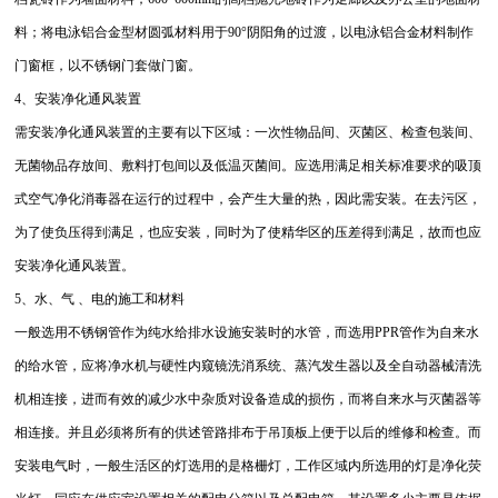
料；将电泳铝合金型材圆弧材料用于90°阴阳角的过渡，以电泳铝合金材料制作
门窗框，以不锈钢门套做门窗。
4、安装净化通风装置
需安装净化通风装置的主要有以下区域：一次性物品间、灭菌区、检查包装间、
无菌物品存放间、敷料打包间以及低温灭菌间。应选用满足相关标准要求的吸顶
式空气净化消毒器在运行的过程中，会产生大量的热，因此需安装。在去污区，
为了使负压得到满足，也应安装，同时为了使精华区的压差得到满足，故而也应
安装净化通风装置。
5、水、气 、电的施工和材料
一般选用不锈钢管作为纯水给排水设施安装时的水管，而选用PPR管作为自来水
的给水管，应将净水机与硬性内窥镜洗消系统、蒸汽发生器以及全自动器械清洗
机相连接，进而有效的减少水中杂质对设备造成的损伤，而将自来水与灭菌器等
相连接。并且必须将所有的供述管路排布于吊顶板上便于以后的维修和检查。而
安装电气时，一般生活区的灯选用的是格栅灯，工作区域内所选用的灯是净化荧