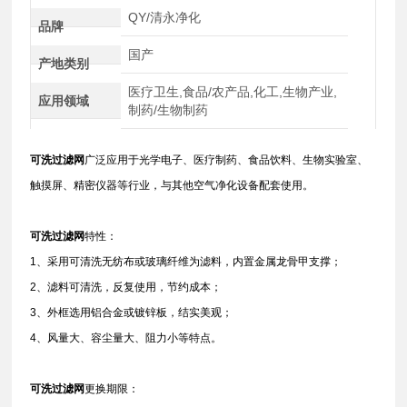
QY/清永净化
品牌
国产
产地类别
医疗卫生,食品/农产品,化工,生物产业,
应用领域
制药/生物制药
可洗过滤网
广泛应用于光学电子、医疗制药、食品饮料、生物实验室、
触摸屏、精密仪器等行业，与其他空气净化设备配套使用。
可洗过滤网
特性：
1、采用可清洗无纺布或玻璃纤维为滤料，内置金属龙骨甲支撑；
2、滤料可清洗，反复使用，节约成本；
3、外框选用铝合金或镀锌板，结实美观；
4、风量大、容尘量大、阻力小等特点。
可洗过滤网
更换期限：