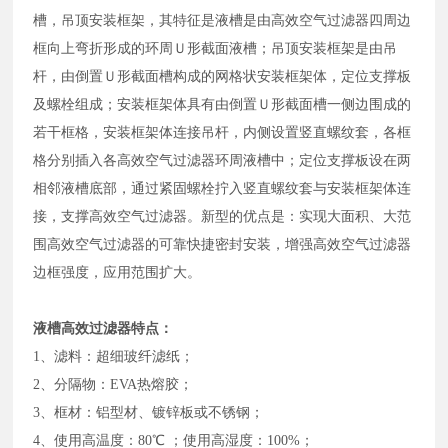
槽，吊顶安装框架，其特征是液槽是由高效空气过滤器四周边
框向上弯折形成的环周Ｕ形截面液槽；吊顶安装框架是由吊
杆，由倒置Ｕ形截面槽构成的网格状安装框架体，定位支撑板
及螺栓组成；安装框架体具有由倒置Ｕ形截面槽一侧边围成的
若干框格，安装框架体连接吊杆，内侧设置竖直螺纹套，各框
格分别插入各高效空气过滤器环周液槽中；定位支撑板设在两
相邻液槽底部，通过紧固螺栓拧入竖直螺纹套与安装框架体连
接，支撑高效空气过滤器。新型的优点是：实现大面积、大范
围高效空气过滤器的可靠快捷密封安装，增强高效空气过滤器
边框强度，应用范围扩大。
液槽高效过滤器
特点：
1、滤料：超细玻纤滤纸；
2、分隔物：EVA热熔胶；
3、框材：铝型材、镀锌板或不锈钢；
4、使用高温度：80℃ ；使用高湿度：100%；