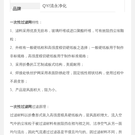
QY/清永净化
品牌
一次性过滤网
特性：
1、滤料采用优质无纺布，玻璃纤维或进口聚酯纤维，可有效阻挡尘埃颗
粒；
2、外框有一般硬纸框和高强度模切硬纸板之选择；一般硬纸板用于制作
非标规格，高强度模切硬纸板用于制作标准规格；
3、采用折叠的工艺制成板式结构，美观耐用；
4、焊接处铁丝护网采用表面防锈处理，固定线性褶状结构，使用过程中
不易变形；
5、产品迎风面积大，阻力小。
一次性过滤网
过滤原理：
过滤材料以折叠形式装入高强度模具硬纸板内，迎风面积增大。流入空
气中的尘埃粒子被过滤材料有效阻挡在褶与褶之间。洁净空气从另一面
均匀流出，因此气流通过过滤器是平缓且均匀的。因过滤材料不同，所