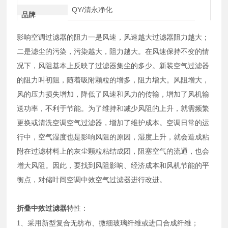
QY/清永净化
品牌
影响空调过滤器的阻力一是风速，风速越大过滤器阻力越大；
二是滤尘的污染，污染越大，阻力越大。在风速保持不变的情
况下，风阻基本上反映了过滤器集尘的多少。新装空气过滤器
的阻力叫初阻，随着吸附颗粒的增多，阻力增大。风阻增大，
风的压力损失增加，降低了风速和风力的传输，增加了风机输
送功率，不利于节能。为了维持和减少风阻的上升，就需频繁
更换或清洗空调空气过滤器，增加了维护成本。空调日常的运
行中，空气湿度也是影响风阻的原因，湿度上升，就会造成粘
附在过滤材料上的灰尘颗粒粘结成团，阻塞空气的流通，也会
增大风阻。因此，要找到风阻影响、经济成本和风机节能的平
衡点，对储叶间空调中效空气过滤器进行改进。
折叠中效过滤器
特性：
采用新型
、
或
；
1、
复合无纺布
微细玻璃纤维
进口合成纤维