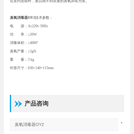
在室内居留时，要以闻不到浓重的臭氧异味为准。
臭氧消毒器OY2
技术参数：
电 源：Ac220v 50Hz
功 率：≤20W
消毒体积：≤40M³
臭氧产量：≥2g/h
重 量：3 kg
外形尺寸：630×140×115mm
产品咨询