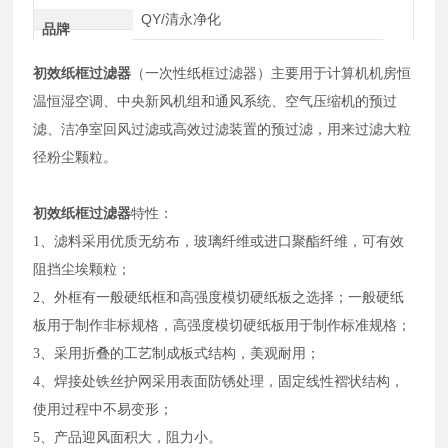
QY/清永净化
品牌
初效纸框过滤器
（一次性纸框过滤器）主要用于计算机机房恒
温恒湿空调、中央新风机组和通风系统、空气压缩机的预过
滤、洁净室回风过滤或高效过滤装置的预过滤，用来过滤大粒
径粉尘颗粒。
初效纸框过滤器
特性：
1、滤料采用优质无纺布，玻璃纤维或进口聚酯纤维，可有效
阻挡尘埃颗粒；
2、外框有一般硬纸框和高强度模切硬纸板之选择；一般硬纸
板用于制作非标规格，高强度模切硬纸板用于制作标准规格；
3、采用折叠的工艺制成板式结构，美观耐用；
4、
焊接处铁丝护网采用表面防锈处理，固定线性褶状结构，
使用过程中不易变形；
5
、产品迎风面积大，阻力小。