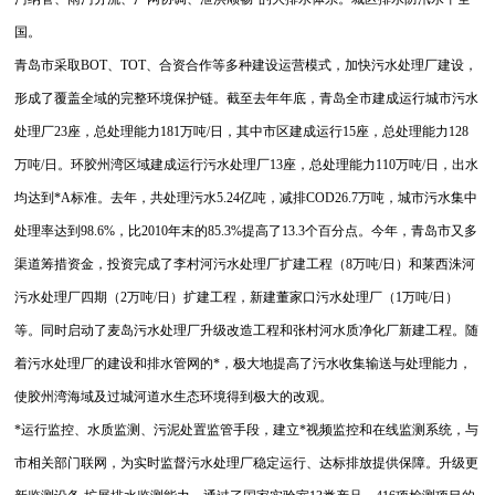
国。
青岛市采取BOT、TOT、合资合作等多种建设运营模式，加快污水处理厂建设，
形成了覆盖全域的完整环境保护链。截至去年年底，青岛全市建成运行城市污水
处理厂23座，总处理能力181万吨/日，其中市区建成运行15座，总处理能力128
万吨/日。环胶州湾区域建成运行污水处理厂13座，总处理能力110万吨/日，出水
均达到*A标准。去年，共处理污水5.24亿吨，减排COD26.7万吨，城市污水集中
处理率达到98.6%，比2010年末的85.3%提高了13.3个百分点。今年，青岛市又多
渠道筹措资金，投资完成了李村河污水处理厂扩建工程（8万吨/日）和莱西洙河
污水处理厂四期（2万吨/日）扩建工程，新建董家口污水处理厂（1万吨/日）
等。同时启动了麦岛污水处理厂升级改造工程和张村河水质净化厂新建工程。随
着污水处理厂的建设和排水管网的*，极大地提高了污水收集输送与处理能力，
使胶州湾海域及过城河道水生态环境得到极大的改观。
*运行监控、水质监测、污泥处置监管手段，建立*视频监控和在线监测系统，与
市相关部门联网，为实时监督污水处理厂稳定运行、达标排放提供保障。升级更