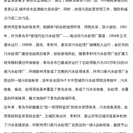
新监测设备,扩展排水监测能力，通过了国家实验室13类产品、416项检测项目的
资质认证,城市排水监测能力居全国*。同时，加强污泥处置管理工作，预防和减
少污泥二次污染。
胶州湾是青岛的母亲湾。因拥有*的自然地理环境，湾阔水深，浪小波轻。1993
年，作为青岛市*座现代化污水处理厂——海泊河污水处理厂奠基，1994年正式
通水运行；1998年，团岛、李村河、麦岛等污水处理厂相继投入运行，各区市的
污水处理厂建设也如雨后春笋，纷纷拔地而起。随着李村河污水处理厂改扩建工
程等顺利通过环保验收，青岛全市已建成并运行了总处理能力为192万吨/日的24
座污水处理厂，环绕胶州湾形成了完整的污水处理体系，环湾13座污水处理厂全
部达到一级A排放标准，连年在全国36个大中型城市污水处理情况考核中，污水
收集、输送、处理系统基本覆盖了青岛全域，形成了污水全收集、全处理、全覆
盖的环保格局，极大地保护了青岛的海域环境。
近年来，青岛市积极建立“统一管理和监控”的排水管理体系，污水收集系统、处
理系统和监管系统全面*，主城区海泊河、李村河、娄山河等过城河道基本杜绝
了污水直接排放，环胶州湾13座污水处理厂全部达到一级A达标排放，被授予山