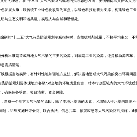
态文明的理念。在“十三五”大气污染防治规划的指导思想方面，要明确提出贯彻落实
绿色发展大旗，以传统工业绿色化改造为重点，以绿色科技创新为支撑，构建绿色工业
文明与生态文明和谐共融，实现人与自然和谐相处。
编制的“十三五”大气污染防治规划削减指标时，应根据总削减量，不搞平均主义，不能
地分析出谁是造成当地大气污染的主要污染源，到底是工业污染源，还是移动源汽车，
源急需搞清楚。
可以根据当地实际，有针对性地加强地方立法，解决当地造成大气污染的突出环境问题
大气污染防治规划要体现地方各级*对当地的环境质量负责，对本行政区域内的大气环境
度，确保任务明确、项目清晰、资金保障。
明，造成一个地方大气污染的原因，除了本地污染源的因素，区域输入性污染的影响
境问题，组织实施环评会商、联合执法、信息共享、预警应急等大气污染防治措施，通