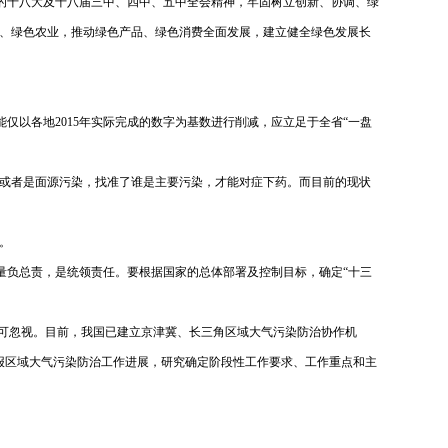
党的十八大及十八届三中、四中、五中全会精神，牢固树立创新、协调、绿
、绿色农业，推动绿色产品、绿色消费全面发展，建立健全绿色发展长
仅以各地2015年实际完成的数字为基数进行削减，应立足于全省“一盘
或者是面源污染，找准了谁是主要污染，才能对症下药。而目前的现状
。
质量负总责，是统领责任。要根据国家的总体部署及控制目标，确定“十三
不可忽视。目前，我国已建立京津冀、长三角区域大气污染防治协作机
报区域大气污染防治工作进展，研究确定阶段性工作要求、工作重点和主