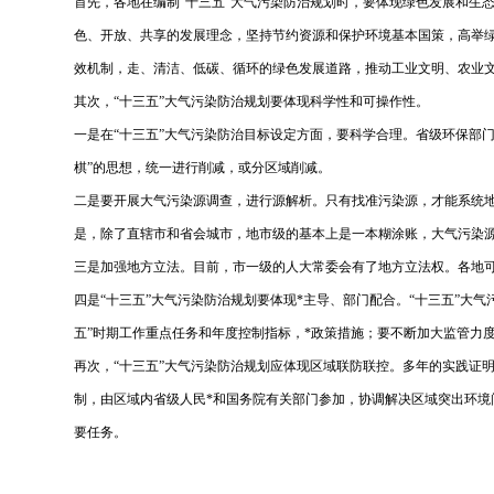
首先，各地在编制“十三五”大气污染防治规划时，要体现绿色发展和生
色、开放、共享的发展理念，坚持节约资源和保护环境基本国策，高举
效机制，走、清洁、低碳、循环的绿色发展道路，推动工业文明、农业
其次，“十三五”大气污染防治规划要体现科学性和可操作性。
一是在“十三五”大气污染防治目标设定方面，要科学合理。省级环保部门
棋”的思想，统一进行削减，或分区域削减。
二是要开展大气污染源调查，进行源解析。只有找准污染源，才能系统
是，除了直辖市和省会城市，地市级的基本上是一本糊涂账，大气污染
三是加强地方立法。目前，市一级的人大常委会有了地方立法权。各地
四是“十三五”大气污染防治规划要体现*主导、部门配合。“十三五”
五”时期工作重点任务和年度控制指标，*政策措施；要不断加大监管力
再次，“十三五”大气污染防治规划应体现区域联防联控。多年的实践证
制，由区域内省级人民*和国务院有关部门参加，协调解决区域突出环
要任务。