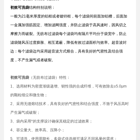
初效可洗袋
结构特别说明：
一般为21毫米厚度的铝框或者镀锌框，每个滤袋间前面加铝槽，后面加
一金属加强筋固定、增加滤网强度，并防止滤袋于高风速时，因风切之
摩擦力而破裂。无纺布过滤袋每个滤袋均有隔片平均分于袋宽中，防止
滤袋随风压过度膨胀、相互遮蔽，降低有效过滤面积与效率。超音波封
边：每个滤袋边均采用超音波方式熔合，具有良好的气密性及结合强
度，不产生漏气或者破裂。
初效可洗袋
（无纺布过滤袋）特性：
1、选用材料为密度渐级递增、韧性强的合成纤维，可有效除去≥5.0μm
的颗粒细尘和微生物；
2、采用无缝熔结技术，具有良好的气密性和结合强度，不致于风压高时
产生漏气或破裂；
3、袋内采用*的支撑设计确保其稳定的过滤效果；
4、容尘量大、效率高、压降小；
5、可清洗，使用周期长，多袋式供选择可满足不同风量的需求；