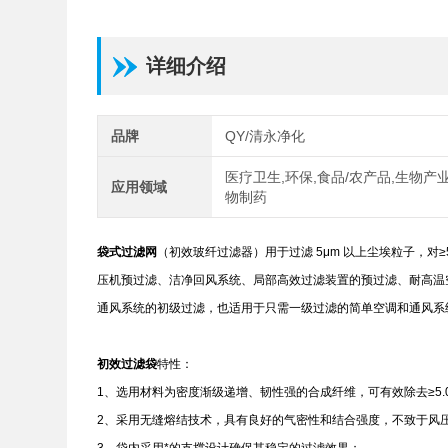
详细介绍
品牌
QY/清永净化
医疗卫生,环保,食品/农产品,生物产业
应用领域
物制药
袋式过滤网
（初效玻纤过滤器）用于过滤 5μm 以上尘埃粒子，对
压机预过滤、洁净回风系统、局部高效过滤装置的预过滤、耐高温空
通风系统的初级过滤，也适用于只需一级过滤的简单空调和通风系
初效过滤袋
特性：
1、选用材料为密度渐级递增、韧性强的合成纤维，可有效除去≥5.
2、采用无缝熔结技术，具有良好的气密性和结合强度，不致于风