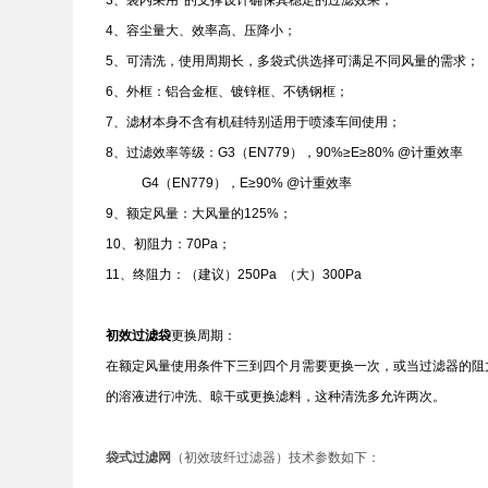
3、袋内采用*的支撑设计确保其稳定的过滤效果；
4、容尘量大、效率高、压降小；
5、可清洗，使用周期长，多袋式供选择可满足不同风量的需求；
6、外框：铝合金框、镀锌框、不锈钢框；
7、滤材本身不含有机硅特别适用于喷漆车间使用；
8、过滤效率等级：G3（EN779），90%≥E≥80% @计重效率
G4（EN779），E≥90% @计重效率
9、额定风量：大风量的125%；
10、初阻力：70Pa；
11、终阻力：（建议）250Pa （大）300Pa
初效过滤袋
更换周期：
在额定风量使用条件下三到四个月需要更换一次，或当过滤器的阻力
的溶液进行冲洗、晾干或更换滤料，这种清洗多允许两次。
袋式过滤网
（初效玻纤过滤器）
技术参数如下：