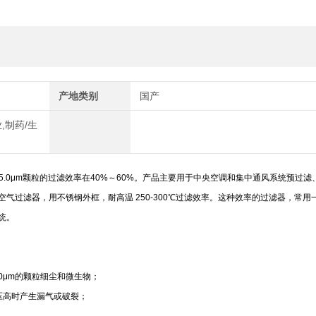
产地类别
国产
,制药/生
≥5.0μm颗粒的过滤效率在40%～60%。产品主要用于中央空调和集中通风系统预过滤
气过滤器，用不锈钢外框，耐高温 250-300℃过滤效率。这种效率的过滤器，常用
统。
0μm的颗粒细尘和微生物；
压高时产生漏气或破裂；