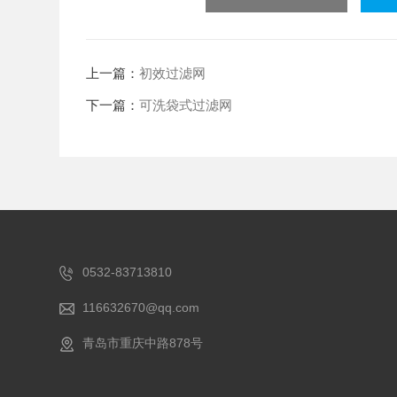
上一篇：
初效过滤网
下一篇：
可洗袋式过滤网
0532-83713810
116632670@qq.com
青岛市重庆中路878号