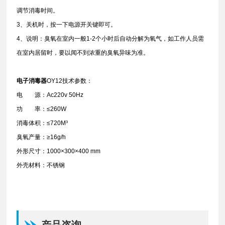
调节消毒时间。
3、关机时，按一下电源开关键即可。
4、说明：臭氧在室内一般1-2个小时后自动分解为氧气，如工作人员需
在室内居留时，要以闻不到浓重的臭氧异味为准。
电子消毒器
OY12技术参数：
电 源：Ac220v 50Hz
功 率：≤260W
消毒体积：≤720M³
臭氧产量：≥16g/h
外形尺寸：1000×300×400 mm
外壳材料：不锈钢
产品咨询