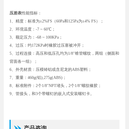
压差表
性能指标：
1、精度：标准为±2%FS（60Pa和125Pa为±4% FS）；
2、环境温度：-7 ~ 60℃；
3、额定压力：-68 ~ 100KPa；
4、过压：约172KPa时橡胶过压塞被冲开；
5、过程连接：高压和低压孔均为1/8″锥管螺纹，两组（侧面和
背面各一组）；
6、外壳材质：压模铸铝或含尼龙的ABS塑料；
7、重量：460g(铝),275g(ABS)；
8、标准附件：2个1/8″NPT堵头，2个1/8″螺纹橡胶；
9、管接头，和3个带螺钉的嵌入式安装螺钉卡。
产品咨询