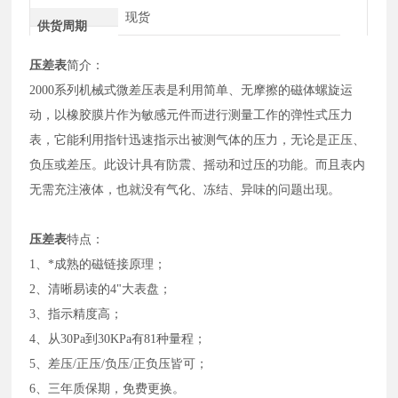
现货
供货周期
压差表
简介：
2000系列机械式微差压表是利用简单、无摩擦的磁体螺旋运
动，以橡胶膜片作为敏感元件而进行测量工作的弹性式压力
表，它能利用指针迅速指示出被测气体的压力，无论是正压、
负压或差压。此设计具有防震、摇动和过压的功能。而且表内
无需充注液体，也就没有气化、冻结、异味的问题出现。
压差表
特点：
1、*成熟的磁链接原理；
2、清晰易读的4"大表盘；
3、指示精度高；
4、从30Pa到30KPa有81种量程；
5、差压/正压/负压/正负压皆可；
6、三年质保期，免费更换。