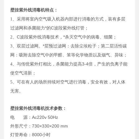
壁挂紫外线消毒机特点
：
采用将室内空气吸入机器内部进行消毒的方式
装有多层
1、
，
过滤网和杀菌能力*的C波段紫外线灯管
；
C波段紫外线消毒技术，*杀灭空气中的病毒、细菌
2、
；
双层过滤网。*层预过滤网：去除尘埃粒子；第二层活性碳
3、
网：吸附去除空气中的甲醛、笨等化学物质以及烟气、异味
；
与传统紫外灯相比，杀菌能力提高3-4倍
产生的负离子能
4、
，
使空气清新
；
可在有人的场所持续对空气进行消毒，安全有效，对人体
5、
无害。
紫外线消毒机
壁挂
技术参数：
电 源：Ac220v 50Hz
外形尺寸：730×330×200 mm
灯管寿命：8000小时