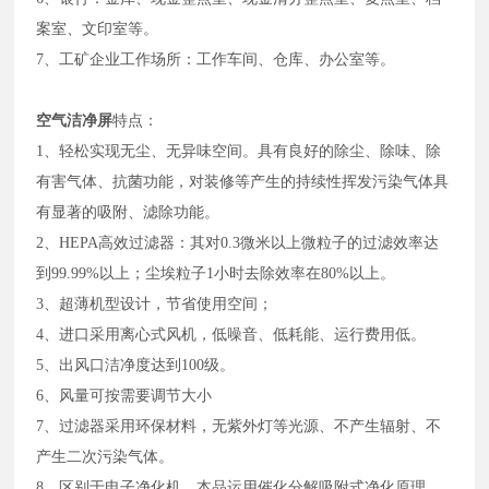
案室、文印室等。
7、工矿企业工作场所：工作车间、仓库、办公室等。
空气洁净屏
特点：
1、轻松实现无尘、无异味空间。具有良好的除尘、除味、除
有害气体、抗菌功能，对装修等产生的持续性挥发污染气体具
有显著的吸附、滤除功能。
2、HEPA高效过滤器：其对0.3微米以上微粒子的过滤效率达
到99.99%以上；尘埃粒子1小时去除效率在80%以上。
3、超薄机型设计，节省使用空间；
4、进口采用离心式风机，低噪音、低耗能、运行费用低。
5、出风口洁净度达到100级。
6、风量可按需要调节大小
7、过滤器采用环保材料，无紫外灯等光源、不产生辐射、不
产生二次污染气体。
8、区别于电子净化机，本品运用催化分解吸附式净化原理。