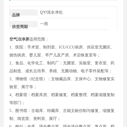
QY/清永净化
品牌
一周
供货周期
空气洁净屏
适用范围：
1、医院：手术室、制剂室、ICU/CCU病房、供应室无菌区、
烧伤病房、婴儿室、早产儿及产房、术后恢复室等；
2、食品、化学化工、制药厂：无菌室、实验室、更衣室、药
品制造、成长点培养、养殖、无菌动物、电子零件装配等；
3、博物馆（纪念馆）：文物藏品库、文保中心、文物修复实
验室、展厅等；
4、档案馆：档案库房、档案修复、档案整理、档案缩微复制
等部门；
5、图书馆：古籍库、特藏库、古籍文献仿制与修复、缩微复
制、阅览室、资料室、展厅；
6、银行：金库、现金整点室、现金清分整点室、复点室、档