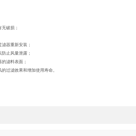
有无破损；
过滤器重新安装；
以防止风量泄露；
器的滤料表面；
风的过滤效果和增加使用寿命。