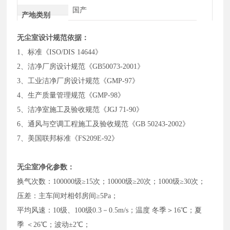
国产
产地类别
无尘室设计规范依据：
1、标准《ISO/DIS 14644》
2、洁净厂房设计规范《GB50073-2001》
3、工业洁净厂房设计规范《GMP-97》
4、生产质量管理规范《GMP-98》
5、洁净室施工及验收规范《JGJ 71-90》
6、通风与空调工程施工及验收规范《GB 50243-2002》
7、美国联邦标准《FS209E-92》
无尘室净化参数：
换气次数：100000级≥15次；10000级≥20次；1000级≥30次；
压差：主车间对相邻房间≥5Pa；
平均风速：10级、100级0.3－0.5m/s；温度 冬季＞16℃；夏
季 ＜26℃；波动±2℃；