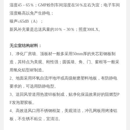
湿度45－65％；GMP粉剂车间湿度在50％左右为宜；电子车间
湿度略高以免产生静电；
噪声≤65dB（A）；
新风补充量是总送风量的10％－30％；照度300LX。
无尘室结构材料：
1、净化厂房墙、顶板材一般多采用50mm厚的夹芯彩钢板制
造，其特点为美观、刚性强；圆弧墙、角、门、窗框等一般采
用氧化铝型材制造。
2、地面采用环氧自流坪地坪或高级耐磨塑料地板，有防静电
要求的，可选用防静电型。
3、送回风管道用热渡锌板制成，贴净化保温效果好的阻燃型P
F发泡塑胶板。
4、高效送风口用不锈钢框架，美观清洁，冲孔网板用烤漆铝
板，不生锈不粘尘，宜清洁。