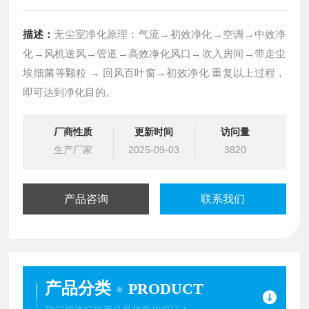
描述：
无尘室净化原理：气流→初效净化→空调→中效净
化→风机送风→管道→高效净化风口→吹入房间→带走尘
埃细菌等颗粒 → 回风百叶窗→初效净化 重复以上过程，
即可达到净化目的。
厂商性质
更新时间
访问量
生产厂家
2025-09-03
3820
产品咨询
联系我们
产品分类
PRODUCT