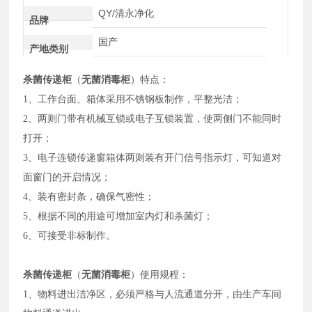
QY/清永净化
品牌
国产
产地类别
杀菌传递柜
（
无菌消毒柜
）特点：
1、工作台面、箱体采用不锈钢板制作，平整光洁；
2、两则门带有机械互锁或电子互锁装置，使两侧门不能同时
打开；
3、电子连锁传递窗箱体两则装有开门信号指示灯，可知道对
面窗门的开启情况；
4、装有密封条，确保气密性；
5、根据不同的用途可增加室内灯和杀菌灯；
6、可接受非标制作。
杀菌传递柜
（
无菌消毒柜
）使用规程：
1、物料进出洁净区，必须严格与人流通道分开，由生产车间