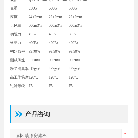
克重
650G
600G
560G
厚度
24±2mm
22±2mm
22±2mm
大风量
900m3/h
900m3/h
900m3/h
初阻力
45Pa
40Pa
35Pa
终阻力
400Pa
400Pa
400Pa
初始效率
99.90%
99.90%
99.90%
测试风速
0.25m/s
0.25m/s
0.25m/s
粉尘捕集率
512g/㎡
477g/㎡
427g/㎡
高工作温度
120℃
120℃
120℃
过滤等级
F5
F5
F5
产品咨询