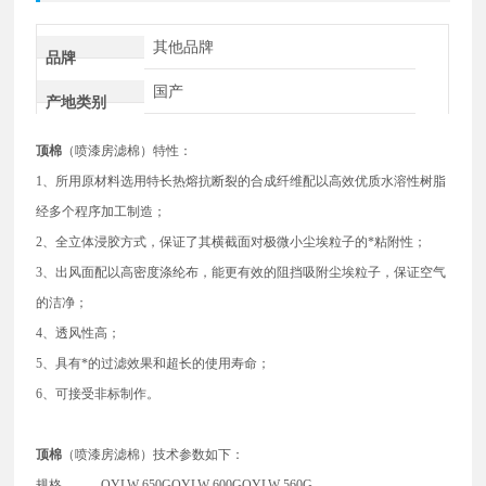
其他品牌
品牌
国产
产地类别
顶棉
（喷漆房滤棉）特性：
1、所用原材料选用特长热熔抗断裂的合成纤维配以高效优质水溶性树脂
经多个程序加工制造；
2、全立体浸胶方式，保证了其横截面对极微小尘埃粒子的*粘附性；
3、出风面配以高密度涤纶布，能更有效的阻挡吸附尘埃粒子，保证空气
的洁净；
4、透风性高；
5、具有*的过滤效果和超长的使用寿命；
6、可接受非标制作。
顶棉
（喷漆房滤棉）技术参数如下：
规格
QYLW-650G
QYLW-600G
QYLW-560G