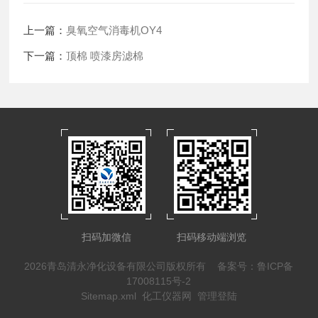
上一篇：
臭氧空气消毒机OY4
下一篇：
顶棉 喷漆房滤棉
扫码加微信
扫码移动端浏览
2026青岛清永净化设备有限公司版权所有
备案号：鲁ICP备
17008115号-2
Sitemap.xml
化工仪器网
管理登陆