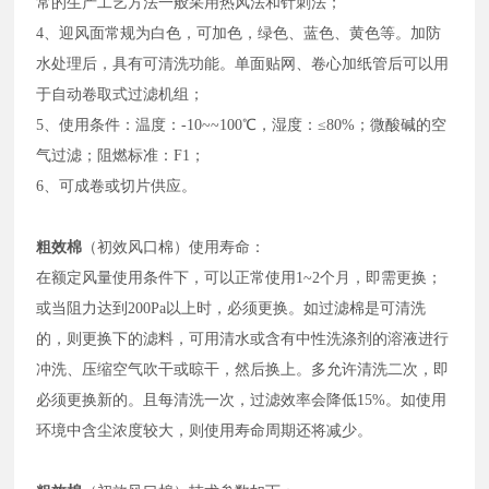
常的生产工艺方法一般采用热风法和针刺法；
4、迎风面常规为白色，可加色，绿色、蓝色、黄色等。加防
水处理后，具有可清洗功能。单面贴网、卷心加纸管后可以用
于自动卷取式过滤机组；
5、使用条件：
温度：-10~~100
℃
，湿度：≤80%；微酸碱的空
气过滤；阻燃标准：F1；
6、
可成卷或切片供应。
粗效棉
（初效风口棉）使用寿命：
在额定风量使用条件下，可以正常使用1~2个月，即需更换；
或当阻力达到200Pa以上时，必须更换。如过滤棉是可清洗
的，则更换下的滤料，可用清水或含有中性洗涤剂的溶液进行
冲洗、压缩空气吹干或晾干，然后换上。多允许清洗二次，即
必须更换新的。且每清洗一次，过滤效率会降低15%。如使用
环境中含尘浓度较大，则使用寿命周期还将减少。