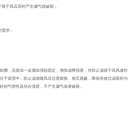
不致于风压高时产生漏气或破裂；
的需求；
加铝槽，后面加一金属加强筋固定、增加滤网强度，并防止滤袋于高风速时
分于袋宽中，防止滤袋随风压过度膨胀、相互遮蔽，降低有效过滤面积与
好的气密性及结合强度，不产生漏气或者破裂。