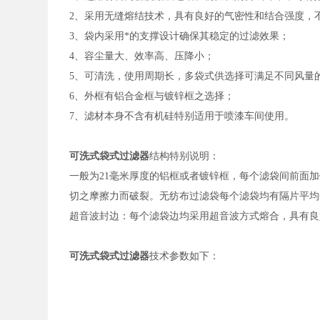
2、采用无缝熔结技术，具有良好的气密性和结合强度，
3、袋内采用*的支撑设计确保其稳定的过滤效果；
4、容尘量大、效率高、压降小；
5、可清洗，使用周期长，多袋式供选择可满足不同风量
6、外框有铝合金框与镀锌框之选择；
7、滤材本身不含有机硅特别适用于喷漆车间使用。
可洗式袋式过滤器
结构特别说明：
一般为21毫米厚度的铝框或者镀锌框，每个滤袋间前面
切之摩擦力而破裂。无纺布过滤袋每个滤袋均有隔片平均
超音波封边：每个滤袋边均采用超音波方式熔合，具有良
可洗式袋式过滤器
技术参数如下：