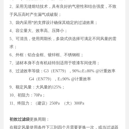
2、采用无缝熔结技术，具有良好的气密性和结合强度，不致
于风压高时产生漏气或破裂；
3、袋内采用*的支撑设计确保其稳定的过滤效果；
4、容尘量大、效率高、压降小；
5、可清洗，使用周期长，多袋式供选择可满足不同风量的需
求；
6、外框：铝合金框、镀锌框、不锈钢框；
7、滤材本身不含有机硅特别适用于喷漆车间使用；
8、过滤效率等级：G3（EN779），90%≥E≥80% @计重效率
G4（EN779），E≥90% @计重效率
9、额定风量：大风量的125%；
10、初阻力：70Pa；
11、终阻力：（建议）250Pa （大）300Pa
初效过滤袋
更换周期：
在额定风量使用条件下三到四个月需要更换一次，或当过滤器