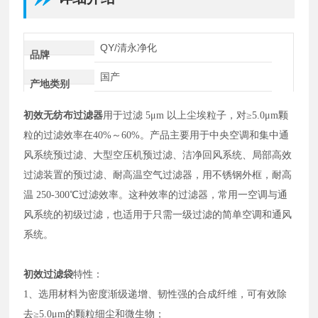
QY/清永净化
品牌
国产
产地类别
初效无纺布过滤器
用于过滤 5μm 以上尘埃粒子，对≥5.0μm颗
粒的过滤效率在40%～60%。产品主要用于中央空调和集中通
风系统预过滤、大型空压机预过滤、洁净回风系统、局部高效
过滤装置的预过滤、耐高温空气过滤器，用不锈钢外框，耐高
温 250-300℃过滤效率。这种效率的过滤器，常用一空调与通
风系统的初级过滤，也适用于只需一级过滤的简单空调和通风
系统。
初效过滤袋
特性：
1、选用材料为密度渐级递增、韧性强的合成纤维，可有效除
去≥5.0μm的颗粒细尘和微生物；