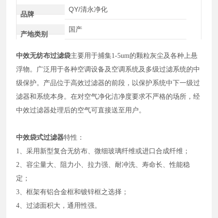
QY/清永净化
品牌
国产
产地类别
中效无纺布过滤袋
主要用于捕集1-5um的颗粒灰尘及各种上悬
浮物。广泛用于各种空调设备及空调系统及多级过滤系统的中
级保护。产品位于高效过滤器的前段，以保护系统中下一级过
滤器和系统本身。在对空气净化洁净度要求不严格的场所，经
中效过滤器处理后的空气可直接送至用户。
中效袋式过滤器
特性：
1、采用新型复合无纺布、微细玻璃纤维或进口合成纤维；
2、容尘量大、阻力小、拉力强、耐冲洗、寿命长、性能稳
定；
3、框架有铝合金框和镀锌框之选择；
4、过滤面积大，通用性强。