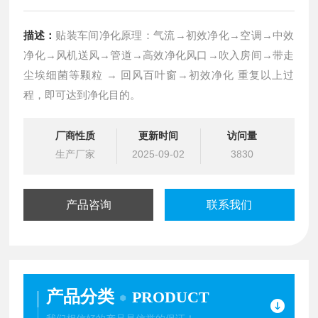
描述：
贴装车间净化原理：气流→初效净化→空调→中效
净化→风机送风→管道→高效净化风口→吹入房间→带走
尘埃细菌等颗粒 → 回风百叶窗→初效净化 重复以上过
程，即可达到净化目的。
厂商性质
更新时间
访问量
生产厂家
2025-09-02
3830
产品咨询
联系我们
产品分类
PRODUCT