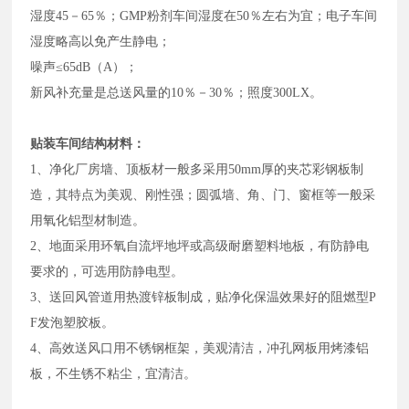
湿度45－65％；GMP粉剂车间湿度在50％左右为宜；电子车间
湿度略高以免产生静电；
噪声≤65dB（A）；
新风补充量是总送风量的10％－30％；照度300LX。
贴装车间结构材料：
1、净化厂房墙、顶板材一般多采用50mm厚的夹芯彩钢板制
造，其特点为美观、刚性强；圆弧墙、角、门、窗框等一般采
用氧化铝型材制造。
2、地面采用环氧自流坪地坪或高级耐磨塑料地板，有防静电
要求的，可选用防静电型。
3、送回风管道用热渡锌板制成，贴净化保温效果好的阻燃型P
F发泡塑胶板。
4、高效送风口用不锈钢框架，美观清洁，冲孔网板用烤漆铝
板，不生锈不粘尘，宜清洁。