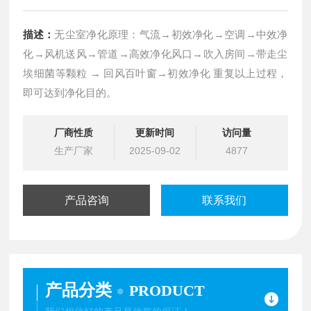
描述：
无尘室净化原理：气流→初效净化→空调→中效净
化→风机送风→管道→高效净化风口→吹入房间→带走尘
埃细菌等颗粒 → 回风百叶窗→初效净化 重复以上过程，
即可达到净化目的。
厂商性质
更新时间
访问量
生产厂家
2025-09-02
4877
产品咨询
联系我们
产品分类
PRODUCT