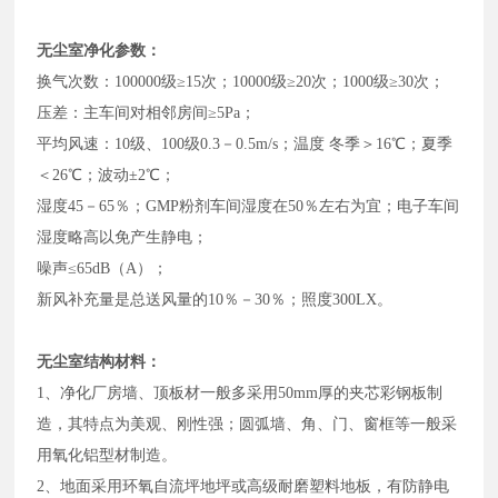
无尘室净化参数：
换气次数：100000级≥15次；10000级≥20次；1000级≥30次；
压差：主车间对相邻房间≥5Pa；
平均风速：10级、100级0.3－0.5m/s；温度 冬季＞16℃；夏季
＜26℃；波动±2℃；
湿度45－65％；GMP粉剂车间湿度在50％左右为宜；电子车间
湿度略高以免产生静电；
噪声≤65dB（A）；
新风补充量是总送风量的10％－30％；照度300LX。
无尘室结构材料：
1、净化厂房墙、顶板材一般多采用50mm厚的夹芯彩钢板制
造，其特点为美观、刚性强；圆弧墙、角、门、窗框等一般采
用氧化铝型材制造。
2、地面采用环氧自流坪地坪或高级耐磨塑料地板，有防静电