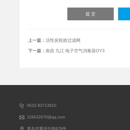
上一篇：
活性炭粗效过滤网
下一篇：
南昌 九江 电子空气消毒器OY3
0532-83713810
116632670@qq.com
青岛市重庆中路878号