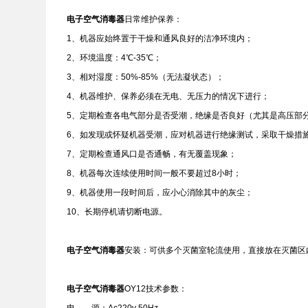
电子空气消毒器
日常维护保养：
1、机器应始终置于干燥和通风良好的洁净环境内；
2、环境温度：4℃-35℃；
3、相对湿度：50%-85%（无法凝状态）；
4、机器维护、保养必须在无电、无压力的情况下进行；
5、定期检查各电气部分是否受潮，绝缘是否良好（尤其是高压部
6、如发现或怀疑机器受潮，应对机器进行绝缘测试，采取干燥措
7、定期检查通风口是否通畅，有无覆盖现象；
8、机器每次连续使用时间一般不要超过8小时；
9、机器使用一段时间后，应小心消除其中的灰尘；
10、长期停机请切断电源。
电子空气消毒器
安装：可供多个灭菌室轮流使用，直接放在灭菌区
电子空气消毒器
OY12技术参数：