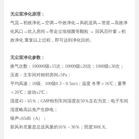
无尘室净化原理：
气流→初效净化→空调→中效净化→风机送风→管道→高效净
化风口→吹入房间→带走尘埃细菌等颗粒 → 回风百叶窗→初
效净化 重复以上过程，即可达到净化目的。
无尘室净化参数：
换气次数：100000级≥15次；10000级≥20次；1000级≥30次；
压差：主车间对相邻房间≥5Pa；
平均风速：10级、100级0.3－0.5m/s；温度 冬季＞16℃；夏季
＜26℃；波动±2℃；
湿度45－65％；GMP粉剂车间湿度在50％左右为宜；电子车间
湿度略高以免产生静电；
噪声≤65dB（A）；
新风补充量是总送风量的10％－30％；照度300LX。