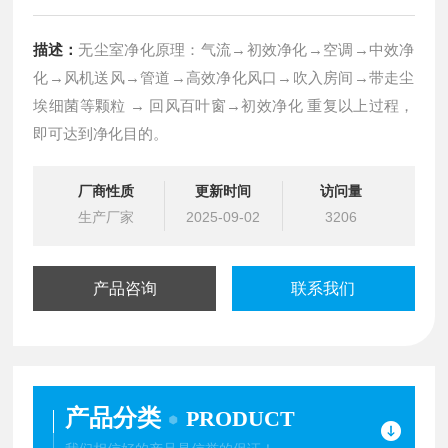
描述：
无尘室净化原理：气流→初效净化→空调→中效净
化→风机送风→管道→高效净化风口→吹入房间→带走尘
埃细菌等颗粒 → 回风百叶窗→初效净化 重复以上过程，
即可达到净化目的。
厂商性质
更新时间
访问量
生产厂家
2025-09-02
3206
产品咨询
联系我们
产品分类
PRODUCT