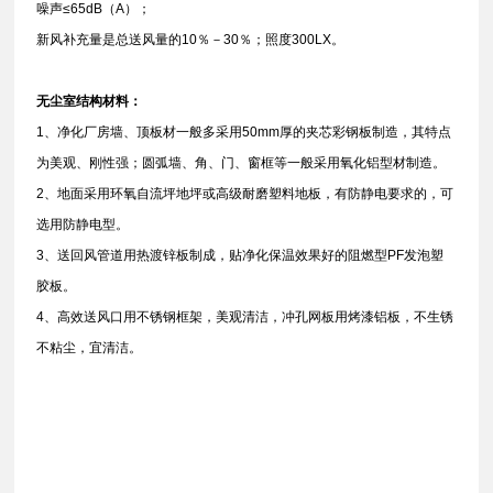
噪声≤65dB（A）；
新风补充量是总送风量的10％－30％；照度300LX。
无尘室结构材料：
1、净化厂房墙、顶板材一般多采用50mm厚的夹芯彩钢板制造，其特点
为美观、刚性强；圆弧墙、角、门、窗框等一般采用氧化铝型材制造。
2、地面采用环氧自流坪地坪或高级耐磨塑料地板，有防静电要求的，可
选用防静电型。
3、送回风管道用热渡锌板制成，贴净化保温效果好的阻燃型PF发泡塑
胶板。
4、高效送风口用不锈钢框架，美观清洁，冲孔网板用烤漆铝板，不生锈
不粘尘，宜清洁。