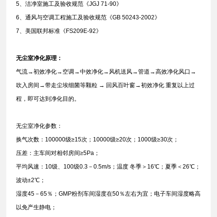
5、洁净室施工及验收规范《JGJ 71-90》
6、通风与空调工程施工及验收规范《GB 50243-2002》
7、美国联邦标准《FS209E-92》
无尘室净化原理：
气流→初效净化→空调→中效净化→风机送风→管道→高效净化风口→
吹入房间→带走尘埃细菌等颗粒 → 回风百叶窗→初效净化 重复以上过
程，即可达到净化目的。
无尘室净化参数：
换气次数：100000级≥15次；10000级≥20次；1000级≥30次；
压差：主车间对相邻房间≥5Pa；
平均风速：10级、100级0.3－0.5m/s；温度 冬季＞16℃；夏季＜26℃；
波动±2℃；
湿度45－65％；GMP粉剂车间湿度在50％左右为宜；电子车间湿度略高
以免产生静电；