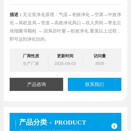
描述：
无尘室净化原理：气流→初效净化→空调→中效净
化→风机送风→管道→高效净化风口→吹入房间→带走尘
埃细菌等颗粒 → 回风百叶窗→初效净化 重复以上过程，
即可达到净化目的。
厂商性质
更新时间
访问量
生产厂家
2025-09-02
3505
产品咨询
联系我们
产品分类
PRODUCT