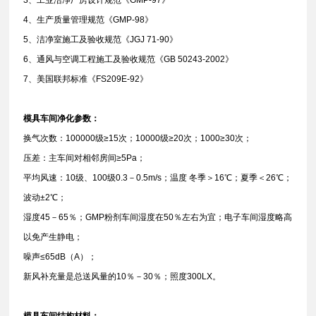
4、生产质量管理规范《GMP-98》
5、洁净室施工及验收规范《JGJ 71-90》
6、通风与空调工程施工及验收规范《GB 50243-2002》
7、美国联邦标准《FS209E-92》
模具车间净化参数：
换气次数：100000级≥15次；10000级≥20次；1000≥30次；
压差：主车间对相邻房间≥5Pa；
平均风速：10级、100级0.3－0.5m/s；温度 冬季＞16℃；夏季＜26℃；
波动±2℃；
湿度45－65％；GMP粉剂车间湿度在50％左右为宜；电子车间湿度略高
以免产生静电；
噪声≤65dB（A）；
新风补充量是总送风量的10％－30％；照度300LX。
模具车间结构材料：