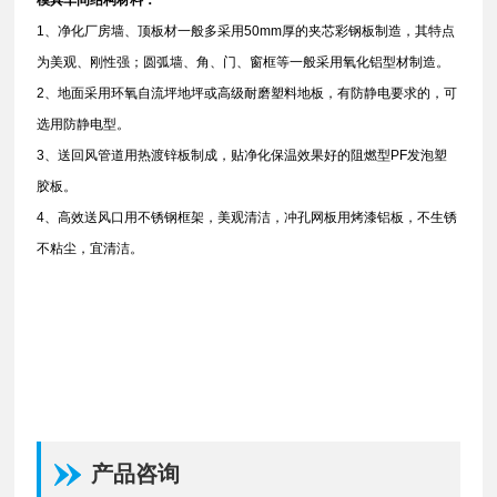
1、净化厂房墙、顶板材一般多采用50mm厚的夹芯彩钢板制造，其特点
为美观、刚性强；圆弧墙、角、门、窗框等一般采用氧化铝型材制造。
2、地面采用环氧自流坪地坪或高级耐磨塑料地板，有防静电要求的，可
选用防静电型。
3、送回风管道用热渡锌板制成，贴净化保温效果好的阻燃型PF发泡塑
胶板。
4、高效送风口用不锈钢框架，美观清洁，冲孔网板用烤漆铝板，不生锈
不粘尘，宜清洁。
产品咨询