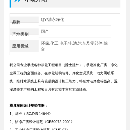
QY/清永净化
品牌
国产
产地类别
环保,化工,电子/电池,汽车及零部件,综
应用领域
合
我公司专业承接各种净化工程项目（除土建外），承建净化厂房、净化
空调工程的全面服务。在净化结构装修、净化空调系统、动力照明系
统、给排水系统上具有较强的设计施工能力，特别对洁净度等级高、温
湿度要求严格的工程项目具有比较丰富的实践经验。
模具车间设计规范依据：
1、标准《ISO/DIS 14644》
2、洁净厂房设计规范《GB50073-2001》
3、工业洁净厂房设计规范《GMP-97》