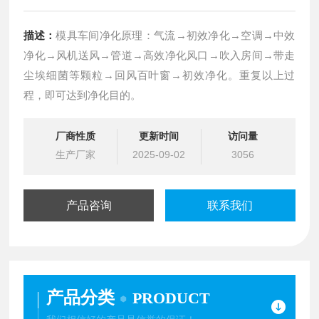
描述：
模具车间净化原理：气流→初效净化→空调→中效
净化→风机送风→管道→高效净化风口→吹入房间→带走
尘埃细菌等颗粒→回风百叶窗→初效净化。重复以上过
程，即可达到净化目的。
厂商性质
更新时间
访问量
生产厂家
2025-09-02
3056
产品咨询
联系我们
产品分类
PRODUCT