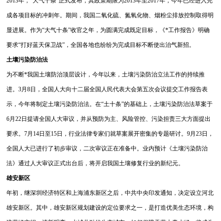
2013年，“大气十条”正式发布，其政策期限为2013年至2017年，今年已经进入完
成各项目标的冲刺年。期间，我国二氧化硫、氮氧化物、烟粉尘排放控制取得明
显进展。
作为“大气十条”收官之年，为圆满完成既定目标，《*工作报告》明确
要求“打好蓝天保卫战”，全国各地也纷纷为完成目标不断使出治气新招。
土壤污染防治法
为不断*我国土壤防治顶层设计，今年以来，土壤污染防治立法工作的持续推
进。
3月8日，全国人大向十二届全国人民代表大会第五次会议提交工作报告表
示，今年将制定土壤污染防治法。在“土十条”的基础上，土壤污染防治法草案于
6月22日提请全国人大审议，并从预防为主、风险管控、污染担责三大方面提出
要求。
7月14日至15日，行业法律专家们就草案展开密集的专题研讨。9月23日，
全国人大已进行了初步审议，二次审议正在准备中。业内预计《土壤污染防治
法》通过人大审议正式出台后，将开启我国土壤修复行业的新纪元。
雄安新区
年初，继深圳经济特区和上海浦东新区之后，中共中央印发通知，决定设立河北
雄安新区。其中，雄安新区规划建设的定位要求之一，是打造优美生态环境，构