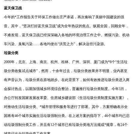
蓝天保卫战
今年的*工作报告关于环保工作做出庄严承诺，再次奏响了美丽中国建设的强
音。其中，“坚决打好蓝天保卫战”成为全年热议的焦点。
纵观全国，回顾全年，
不难发现，蓝天保卫战已经深深融入各地的环境治理工作之中。燃煤污染、机动
车污染、臭氧污染……各地均使出“洪荒之力”，解决这些污染源。
垃圾分类
2000年，北京、上海、南京、杭州、桂林、广州、深圳、厦门成为*8个“生活垃
圾分类收集试点城市”，然而，十余年过去，垃圾分类效果并不明显，业内甚至
有声音认为，垃圾分类在原地踏步。在此背景下，如何有效推进垃圾分类进入两
会探讨热点，以期加强城乡环境综合整治，普遍推行垃圾分类制度。
今年3月，
办公厅转发国家发展改革委、住房城乡建设部《生活垃圾分类制度实施方案》，
对推动生活垃圾分类、*城市管理和服务等进行了部署。其中，方案明确表示全
国将有46个城市实施生活垃圾强制分类。
在上述方案的指导下，46个城市均已启
动垃圾强制分类工作，并且有12个城市已有垃圾分类地方法规或*规章，有24个
城市已出台垃圾分类工作方案。