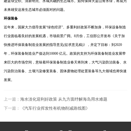
建蓝绿交织、清新明亮、水城共融的生态城市。如何保障天蓝山青水绿，将成为
未来雄安这座生态城市必须面对的问题。
环保装备
近年来，国家大力倡导发展“绿色经济”、多重利好政策不断加身，环保设备制造
行业面临着良好的发展机遇，市场前景广阔。
8月份，工信部公开发布《关于加
快推进环保装备制造业发展的指导意见(征求意见稿)》，并定下目标：到2020
年，环保装备制造业产值达到10000 亿元。
政策的支持为环保装备制造业发展带
来巨大的市场空间，意味着环保装备制造业春天将到来，大气污染防治装备、水
污染防治装备、土壤污染修复装备、固体废物处理处置装备等九大领域也将快速
发展。
上一篇：
海水淡化迎利好政策 从九方面纾解海岛用水难题
下一篇：
《汽车行业挥发性有机物削减路线图》