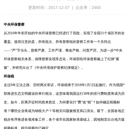
更新时间：2017-12-07 | 点击率：2460
中央环保督察
从2016年年初开始的中央环保督察已经进行了四批，实现了全国31个省区市的全
覆盖。值得注意的是，所有批次、所有督察组的督察工作有一个共同点
——“严”字当头，督察严肃、工作严谨、整改严格、问责严厉。
为进一步*中央
环保督察相关体系，保障督察实现常态化，环保部给环保督察戴上了纪律“紧
箍”，并研究出台了《中央环境保护督察纪律规定》。
环保税
走过6年立法之路、历经两次审议，环保税将于2018年1月1日起施行。作为我国*
部推进生态文明建设的单行税法，这意味着我国运行38年的排污费制度将成为历
史。
如今，距离开征时间愈来愈近，为何要实行“费”改“税”？如何确定税额标
准？哪些企业将成为纳税大户？等相关问题被推至风口浪尖。眼下，全国各地正
稳步有序推进各项准备工作，各个省市在国家标准基础上，因地制宜出台地方版
税额标准，税目税额均已确定。