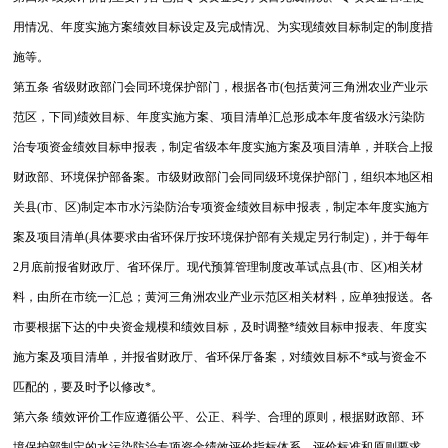
用情况、年度实施方案绩效目标设定及完成情况、为实现绩效目标制定的制度措
施等。
第五条 省级财政部门会同环境保护部门，根据各市(包括黄河三角洲农业产业示
范区，下同)绩效目标、年度实施方案、项目清单汇总形成本年度省级水污染防
治专项资金绩效目标申报表，制定省级本年度实施方案及项目清单，并联合上报
财政部、环境保护部备案。
市级财政部门会同同级环境保护部门，组织本地区相
关县(市、区)制定本市水污染防治专项资金绩效目标申报表，制定本年度实施方
案及项目清单(具体要求由省环保厅按环境保护部有关规定另行制定)，并于每年
2月底前报省财政厅、省环保厅。现代预算管理制度改革试点县(市、区)相关材
料，由所在市统一汇总；黄河三角洲农业产业示范区相关材料，应单独报送。
各
市要根据下达的中央资金规模和绩效目标，及时调整*绩效目标申报表、年度实
施方案及项目清单，并报省财政厅、省环保厅备案，对绩效目标不*或与资金不
匹配的，要及时予以修改*。
第六条 绩效评价工作应遵循公平、公正、科学、合理的原则，根据财政部、环
境保护部制定的水污染防治专项资金绩效评价指标体系、评价标准和原则要求，