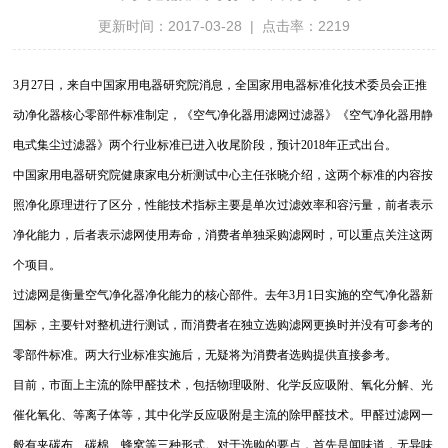
更新时间：2017-03-28 | 点击率：2219
3月27日，来自中国家用电器研究院消息，全国家用电器标准化技术委员会正推
动净化器核心零部件标准制定，《空气净化器用滤网过滤器》《空气净化器用静
电式集尘过滤器》两个行业标准已进入收尾阶段，预计2018年正式出台。
中国家用电器研究院健康家电分析测试中心主任张晓介绍，这两个标准的内容按
照净化原理进行了区分，性能技术指标主要是单次过滤效率和容污量，前者表示
净化能力，后者表示滤网使用寿命，消费者单独采购滤网时，可以重点关注这两
个项目。
过滤网是衡量空气净化器净化能力的核心部件。去年3月1日实施的空气净化器新
国标，主要针对整机进行测试，而消费者在独立选购滤网更换时并没有可参考的
零部件标准。两大行业标准实施后，无疑将为消费者选购提供直接参考。
目前，市面上主流的除甲醛技术，包括物理吸附、化学反应吸附、氧化分解、光
催化氧化、等离子体等，其中化学反应吸附是主流的除甲醛技术。甲醛过滤网一
般有夹碳布、碳棉、蜂窝等三种形式。对于选购的要点，首先是闻味道，无异味