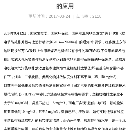
的应用
更新时间：2017-03-24 | 点击率：2118
2014年9月12日，国家发改委、国家环保部、国家能源局联合发文“关于印发《煤
电节能减排升级与改造行动计划(2014—2020年)》的通知”中要求，稳步推进东部
地区现役30万kW及以上公用燃煤发电机组和有条件的30万kW以下公用燃煤发电
机组实施大气污染物排放浓度基本达到燃气轮机组排放限值的环保改造。燃煤发
电机组大气污染物排放浓度基本达到燃气轮机组排放限值(即在基准氧含量6%条
件下，烟尘、二氧化硫、氮氧化物排放浓度分别不高于10、35、50 mg/m3)。
目前关于超低排放颗粒物排放测量国家标准《固定污染源烟气排放连续检测技术
规范(试行)》(HJ/T75)中参比方法验收技术考核指标要求，当颗粒物排放浓度不
大于50 mg/m3时，误差不超过±15 mg/m3，而电厂实现“超低排放”后，颗粒物浓
度要降低到10 mg/m3，甚至5 mg/m3，数值已经小于误差。如何实时连续在线监
测超低排放燃煤电厂的颗粒排放浓度，正确评价电厂颗粒物排放水平，是一个现
实而重要的问题。目前粉尘的主流测量方法以直接抽取高温气化加激光前向散射