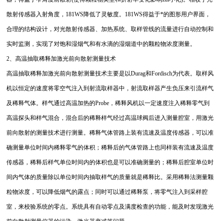
散射传感器入射角度，181WS降低了灵敏度。181WS得益于*的图形用户界面，
合理的结构设计，对光散射传感器、加热系统、取样管线的流量进行自动控制和
实时监测，实现了对饱和湿烟气和有水滴的湿烟道中的颗粒物浓度测量。
2、高温抽取稀释加激光前向散射测量技术
高温抽取稀释加激光前向散射测量技术主要是以Durag和Fordisch为代表。取样风
机以恒定的速度将零空气注入到射流取样器中，射流取样器产生负压来引流样气
及稀释气体。样气通过高温加热的Probe，稀释风机以一定速度注入稀释零气到
高温探头和样气混合，混合后的稀释样气经过高温球阀后进入测量腔室，用激光
前向散射的测量技术进行测量。稀释气体管路上装有流速及温度传感器，可以准
确测量单位时间内稀释零气的体积；稀释后的气体管路上也同样装有流速及温度
传感器，稀释后样气单位时间内的体积也是可以准确测量的；稀释后腔室单位时
间内气体的质量除以单位时间内抽取样气的质量就是稀释比。采用稀释法测量颗
粒物浓度，可以降低烟气的露点；同时可以通过稀释泵，将零气注入到采样腔
室，来校验系统的零点。系统具有自动零点及满度检查的功能，能及时发现激光