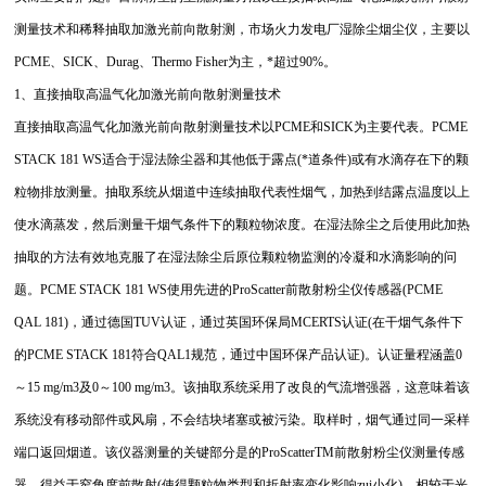
测量技术和稀释抽取加激光前向散射测，市场火力发电厂湿除尘烟尘仪，主要以
PCME、SICK、Durag、Thermo Fisher为主，*超过90%。
1、直接抽取高温气化加激光前向散射测量技术
直接抽取高温气化加激光前向散射测量技术以PCME和SICK为主要代表。PCME
STACK 181 WS适合于湿法除尘器和其他低于露点(*道条件)或有水滴存在下的颗
粒物排放测量。抽取系统从烟道中连续抽取代表性烟气，加热到结露点温度以上
使水滴蒸发，然后测量干烟气条件下的颗粒物浓度。在湿法除尘之后使用此加热
抽取的方法有效地克服了在湿法除尘后原位颗粒物监测的冷凝和水滴影响的问
题。PCME STACK 181 WS使用先进的ProScatter前散射粉尘仪传感器(PCME
QAL 181)，通过德国TUV认证，通过英国环保局MCERTS认证(在干烟气条件下
的PCME STACK 181符合QAL1规范，通过中国环保产品认证)。认证量程涵盖0
～15 mg/m3及0～100 mg/m3。该抽取系统采用了改良的气流增强器，这意味着该
系统没有移动部件或风扇，不会结块堵塞或被污染。取样时，烟气通过同一采样
端口返回烟道。该仪器测量的关键部分是的ProScatterTM前散射粉尘仪测量传感
器，得益于窄角度前散射(使得颗粒物类型和折射率变化影响zui小化)。相较于光