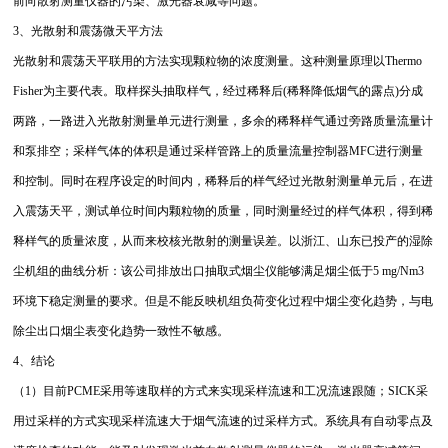
前向散射测量仪器的污染、激光器衰减等问题。
3、光散射和震荡微天平方法
光散射和震荡天平联用的方法实现颗粒物的浓度测量。这种测量原理以Thermo
Fisher为主要代表。取样探头抽取样气，经过稀释后(稀释降低烟气的露点)分成
两路，一路进入光散射测量单元进行测量，多余的稀释样气通过旁路质量流量计
和泵排空；采样气体的体积是通过采样管路上的质量流量控制器MFC进行测量
和控制。同时在程序设定的时间内，稀释后的样气经过光散射测量单元后，在进
入震荡天平，测试单位时间内颗粒物的质量，同时测量经过的样气体积，得到稀
释样气的质量浓度，从而来校核光散射的测量误差。以浙江、山东已投产的湿除
尘机组的曲线分析：该公司排放出口抽取式烟尘仪能够满足烟尘低于5 mg/Nm3
环境下稳定测量的要求。但是不能反映机组负荷变化过程中烟尘变化趋势，与电
除尘出口烟尘表变化趋势一致性不敏感。
4、结论
（1）目前PCME采用等速取样的方式来实现采样流速和工况流速跟随；SICK采
用过采样的方式实现采样流速大于烟气流速的过采样方式。系统具有自动零点及