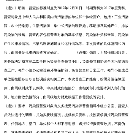
《通知》明确，普查的标准时点为2017年12月31日，时期资料为2017年度资料。
普查对象是中华人民共和国境内有污染源的单位和个体经营户。包括：工业污染
源，农业污染源，生活污染源，集中式污染治理设施，移动源及其他产生、排放
污染物的设施。普查内容包括普查对象的基本信息、污染物种类和来源、污染物
产生和排放情况、污染治理设施建设和运行情况等。本次普查的具体范围和内
容，由国务院批准的普查方案确定。 《通知》强调，为加强组织领导，
国务院决定成立第二次全国污染源普查领导小组，负责领导和协调全国污染源普
查工作。领导小组办公室设在环境保护部，负责普查的日常工作。领导小组成员
单位要按照各自职责协调落实相关工作。本次普查工作经费，按照分级保障原
则，由同级财政予以保障。中央财政负担部分，由相关部门按要求列入部门预
算。地方财政负担部分，由同级地方财政根据工作需要统筹安排。
《通知》要求，污染源普查对象有义务接受污染源普查领导小组办公室、普查人
员依法进行的调查，并如实反映情况，提供有关资料，按照要求填报污染源普查
表。任何地方、部门、单位和个人都不得迟报、虚报和拒报普查数据，不得伪
造、篡改普查资料。各级普查机构及其工作人员，对普查对象的技术和商业秘