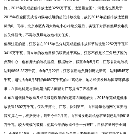
施，2015年完成超低排放改造3259万千瓦，改造量全国*，河北省也因此于
2015年底全面完成省内煤电机组的超低排放改造，故其2016年超低排放改造目
标为0。同样，北京市区内四大热电中心相继投运后，实现了对原有燃煤发电机
的关停替代，不再涉及煤电改造相关任务。
值得注意的是，江苏省在2015年已分别完成超低排放和节能改造2252万千瓦和
3419万千瓦，而今年的改造目标仍双双处于高位。江苏不仅是长三角经济区的
负荷中心，也有庞大的装机规模。根据统计，截至今年5月底，江苏省发电装机
达到9895.28万千瓦。今年7月22日，江苏省用电负荷创历史新高，达到8545万
千瓦，超过去年8月5日的8480万千瓦的zui高纪录。地方经济发展与国家环保标
准，在供电稳定与供电清洁两方面都对江苏提出了严格要求。
山东在超低排放改造及相关鼓励政策的制定等方面也较为，2015年完成超低排
放改造1802万千瓦，仅次于河北、江苏，位列第三。山东是华北电网的重要电
源支撑之一，根据统计，截至今年2月底，山东省发电装机总容量就已达到9818
万千瓦。较大规模的装机，使其今年的改造任务十分艰巨，目标容量居于全国
*。今年6月15日，山东能源监管办行业处负责人带领专家组，正式启动了对燃