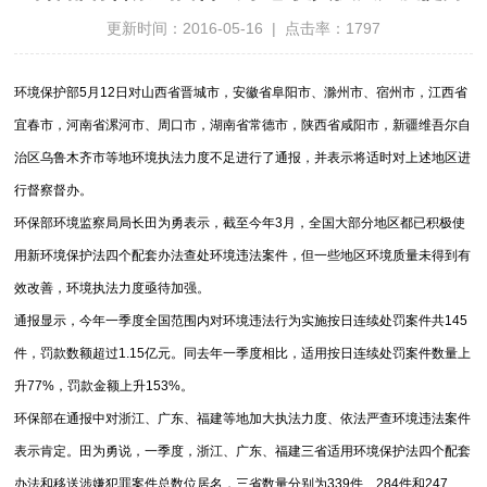
更新时间：2016-05-16 | 点击率：1797
环境保护部5月12日对山西省晋城市，安徽省阜阳市、滁州市、宿州市，江西省
宜春市，河南省漯河市、周口市，湖南省常德市，陕西省咸阳市，新疆维吾尔自
治区乌鲁木齐市等地环境执法力度不足进行了通报，并表示将适时对上述地区进
行督察督办。
环保部环境监察局局长田为勇表示，截至今年3月，全国大部分地区都已积极使
用新环境保护法四个配套办法查处环境违法案件，但一些地区环境质量未得到有
效改善，环境执法力度亟待加强。
通报显示，今年一季度全国范围内对环境违法行为实施按日连续处罚案件共145
件，罚款数额超过1.15亿元。同去年一季度相比，适用按日连续处罚案件数量上
升77%，罚款金额上升153%。
环保部在通报中对浙江、广东、福建等地加大执法力度、依法严查环境违法案件
表示肯定。田为勇说，一季度，浙江、广东、福建三省适用环境保护法四个配套
办法和移送涉嫌犯罪案件总数位居名，三省数量分别为339件、284件和247